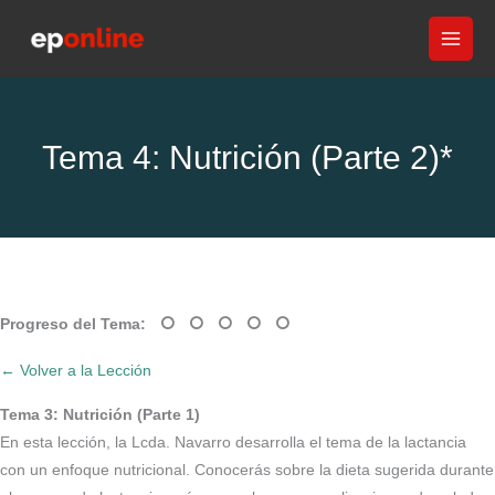
Ir
al
contenido
Tema 4: Nutrición (Parte 2)*
Progreso del Tema:
← Volver a la Lección
Tema 3: Nutrición (Parte 1)
En esta lección, la Lcda. Navarro desarrolla el tema de la lactancia
con un enfoque nutricional. Conocerás sobre la dieta sugerida durante