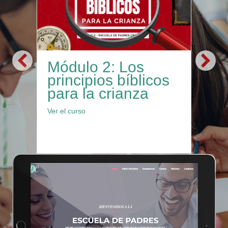
Módulo 2: Los
Mó
principios bíblicos
cr
para la crianza
et
de
about Módulo 2: Los principios bíblicos para
Ver el curso
hi
iento y las etapas de desarrollo de los hijos
Ver 