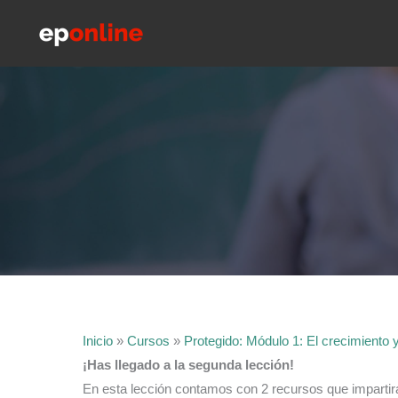
Ir
al
contenido
Inicio
»
Cursos
»
Protegido: Módulo 1: El crecimiento y
¡Has llegado a la segunda lección!
En esta lección contamos con 2 recursos que impartirá