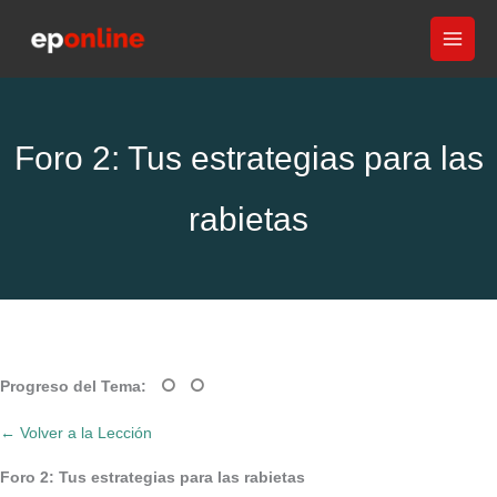
Ir
al
contenido
Foro 2: Tus estrategias para las
rabietas
Progreso del Tema:
← Volver a la Lección
Foro 2: Tus estrategias para las rabietas