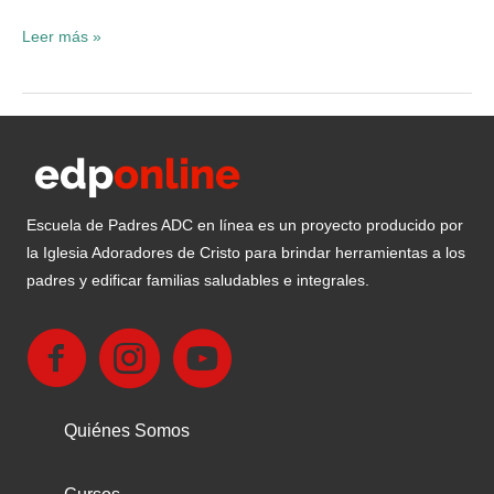
Lanzamiento
Leer más »
de
Escuela
de
padres
online
ADC
Escuela de Padres ADC en línea es un proyecto producido por
la Iglesia Adoradores de Cristo para brindar herramientas a los
padres y edificar familias saludables e integrales.
Quiénes Somos