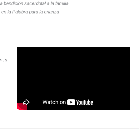
a bendición sacerdotal a la familia
en la Palabra para la crianza
s, y