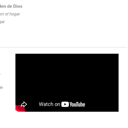
rden de Dios
en el hogar
gar
.
ie