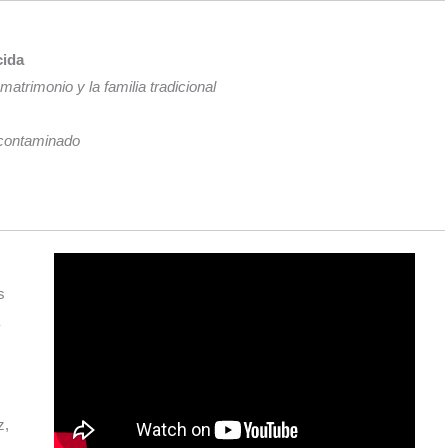
cida
matrimonio y la familia tradicional
 contaminado
s
z,