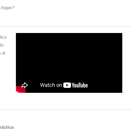
l hogar?
lica
do
 al
ráctica