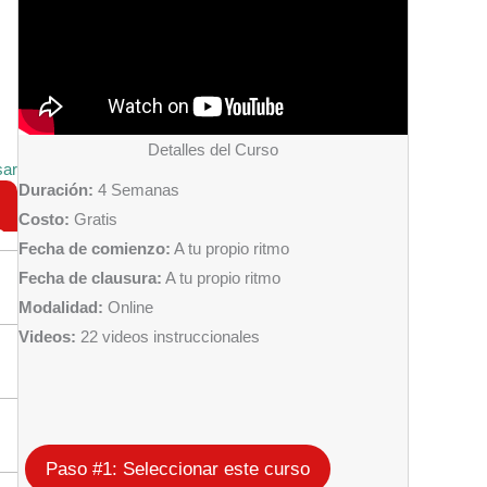
Detalles del Curso
sar
Duración:
4 Semanas
Costo:
Gratis
O
Fecha de comienzo:
A tu propio ritmo
Fecha de clausura:
A tu propio ritmo
Modalidad:
Online
Videos:
22 videos instruccionales