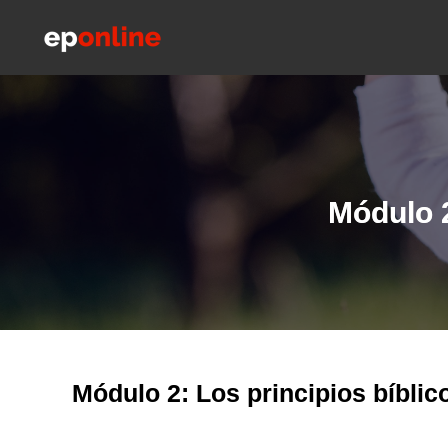
Ir
al
contenido
Módulo 2
Módulo 2: Los principios bíblic