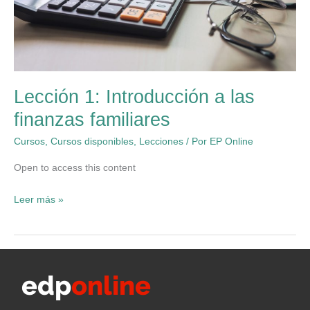
Lección 1: Introducción a las
finanzas familiares
Cursos
,
Cursos disponibles
,
Lecciones
/ Por
EP Online
Open to access this content
Lección
Leer más »
1:
Introducción
a
las
finanzas
familiares