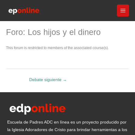
Ir
al
contenido
Foro: Los hijos y el dinero
This forum is restricted to members of the associated course(s).
Debate siguiente
→
Escuela de Padres ADC en línea es un proyecto producido por
la Iglesia Adoradores de Cristo para brindar herramientas a los