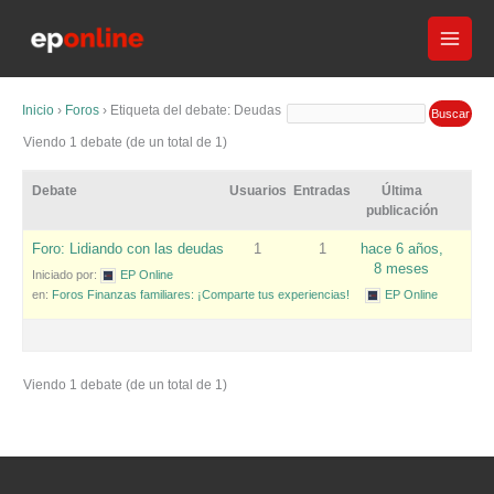
Ir
al
contenido
Inicio
›
Foros
›
Etiqueta del debate: Deudas
Viendo 1 debate (de un total de 1)
Debate
Usuarios
Entradas
Última
publicación
Foro: Lidiando con las deudas
1
1
hace 6 años,
8 meses
Iniciado por:
EP Online
en:
Foros Finanzas familiares: ¡Comparte tus experiencias!
EP Online
Viendo 1 debate (de un total de 1)