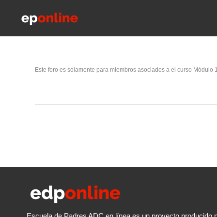
Ir
al
contenido
Este foro es solamente para miembros asociados a el curso Módulo 1: 
Escuela de Padres ADC en línea es un proyecto producido p