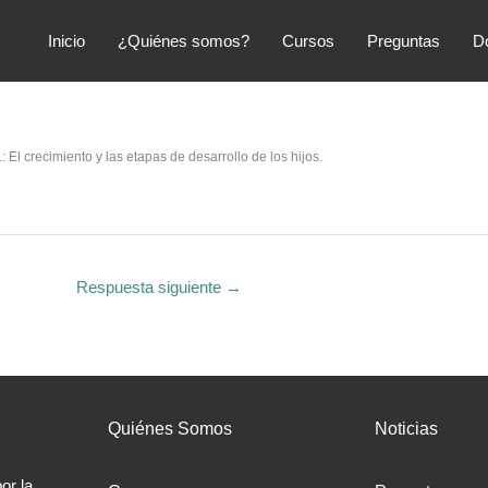
Inicio
¿Quiénes somos?
Cursos
Preguntas
D
El crecimiento y las etapas de desarrollo de los hijos.
Respuesta siguiente
→
Quiénes Somos
Noticias
or la