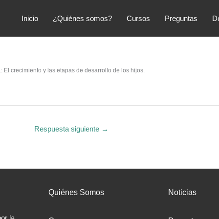
Inicio
¿Quiénes somos?
Cursos
Preguntas
D
El crecimiento y las etapas de desarrollo de los hijos.
Respuesta siguiente
→
Quiénes Somos
Noticias
or la