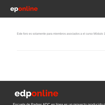
Ir
al
contenido
Este foro es solamente para miembros asociados a el curso Módulo 1: 
Escuela de Padres ADC en línea es un proyecto producido p