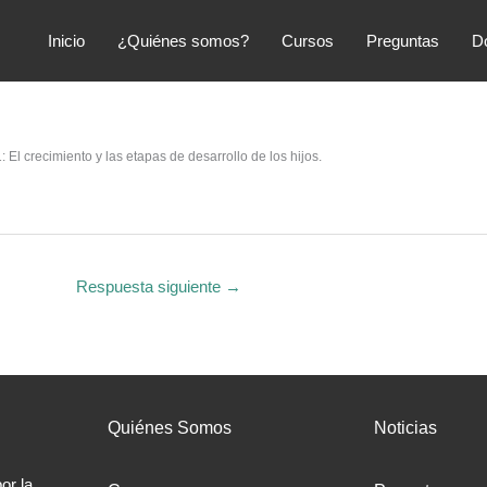
Inicio
¿Quiénes somos?
Cursos
Preguntas
D
El crecimiento y las etapas de desarrollo de los hijos.
Respuesta siguiente
→
Quiénes Somos
Noticias
or la