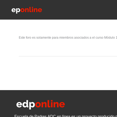
Ir
al
contenido
Este foro es solamente para miembros asociados a el curso Módulo 1: 
Escuela de Padres ADC en línea es un proyecto producido p