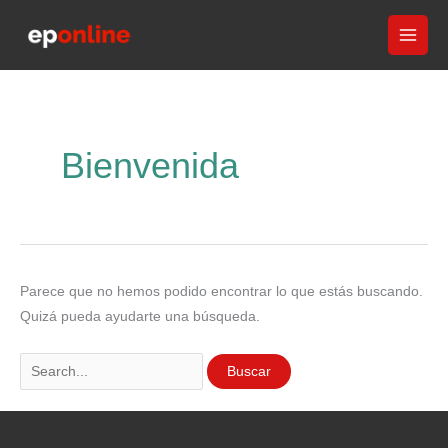
Ir
al
contenido
Bienvenida
Parece que no hemos podido encontrar lo que estás buscando.
Quizá pueda ayudarte una búsqueda.
Buscar
por: