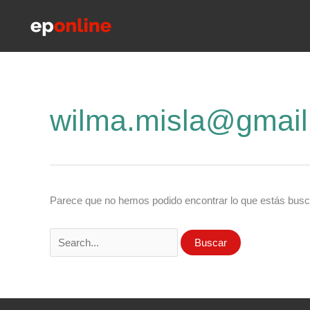
Ir
al
contenido
wilma.misla@gmai
Parece que no hemos podido encontrar lo que estás bus
Buscar
por: