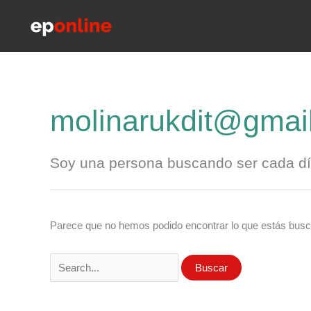
Ir
al
contenido
molinarukdit@gmai
Soy una persona buscando ser cada dí
Parece que no hemos podido encontrar lo que estás bus
Buscar
por: